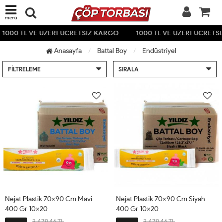
menü
1000 TL VE ÜZERİ ÜCRETSİZ KARGO
1000 TL VE ÜZERİ ÜCRETS
Anasayfa
Battal Boy
Endüstriyel
FILTRELEME
SIRALA
Nejat Plastik 70x90 Cm Mavi
Nejat Plastik 70x90 Cm Siyah
400 Gr 10x20
400 Gr 10x20
3,479.46 TL
3,479.46 TL