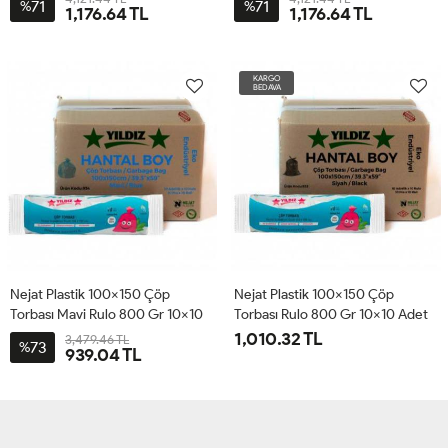
71
71
%
%
1,176.64 TL
1,176.64 TL
KARGO
BEDAVA
Nejat Plastik 100x150 Çöp
Nejat Plastik 100x150 Çöp
Torbası Mavi Rulo 800 Gr 10x10
Torbası Rulo 800 Gr 10x10 Adet
Adet
1,010.32 TL
3,479.46 TL
73
%
939.04 TL