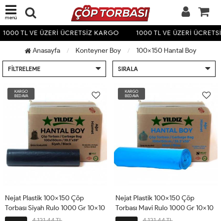
menü
1000 TL VE ÜZERİ ÜCRETSİZ KARGO
1000 TL VE ÜZERİ ÜCRETS
Anasayfa
Konteyner Boy
100x150 Hantal Boy
FILTRELEME
SIRALA
KARGO
KARGO
BEDAVA
BEDAVA
Nejat Plastik 100x150 Çöp
Nejat Plastik 100x150 Çöp
Torbası Siyah Rulo 1000 Gr 10x10
Torbası Mavi Rulo 1000 Gr 10x10
Adet
Adet
4,121.44 TL
4,121.44 TL