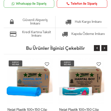
Whatsapp ile Sipariş
Telefon ile Sipariş
Güvenli Alışveriş
Hızlı Kargo İmkanı
İmkanı
Kredi Kartına Taksit
Kapıda Ödeme İmkanı
İmkanı
Bu Ürünler İlginizi Çekebilir
KARGO
KARGO
BEDAVA
BEDAVA
Nejat Plastik 100x150 Çöp
Nejat Plastik 100x150 Çöp