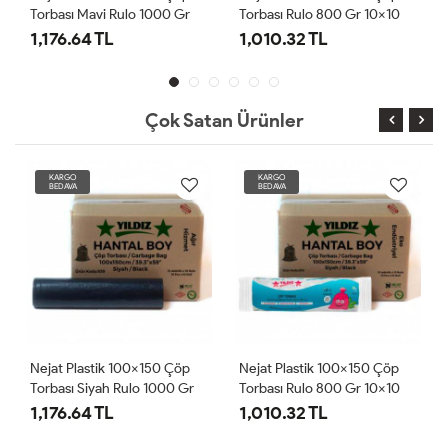
Torbası Rulo 800 Gr 10x10
Torbası Siyah Rulo 1000 Gr
Adet
10x10 Adet
1,010.32 TL
1,176.64 TL
Çok Satan Ürünler
KARGO
KARGO
BEDAVA
BEDAVA
Nejat Plastik 100x150 Çöp
Nejat Plastik 100x150 Çöp
Torbası Rulo 800 Gr 10x10
Torbası Mavi Rulo 1000 Gr
Adet
10x10 Adet
1,010.32 TL
1,176.64 TL