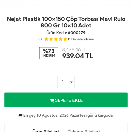
Nejat Plastik 100x150 Çöp Torbası Mavi Rulo
800 Gr 10x10 Adet
Ürün Kodu:
#000279
5.0
0
Değerlendirme
3,479.46 TL
%73
939.04
TL
İNDİRİM
SEPETE EKLE
En geç 10 Ağustos, 2026 Pazartesi günü kargoda.
Ürün Bilgileri
Ödeme Bilgileri