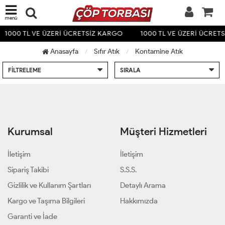
menü
1000 TL VE ÜZERİ ÜCRETSİZ KARGO
1000 TL VE ÜZERİ ÜCRET
Anasayfa
Sıfır Atık
Kontamine Atık
FILTRELEME
SIRALA
Kurumsal
Müşteri Hizmetleri
İletişim
İletişim
Sipariş Takibi
S.S.S.
Gizlilik ve Kullanım Şartları
Detaylı Arama
Kargo ve Taşıma Bilgileri
Hakkımızda
Garanti ve İade