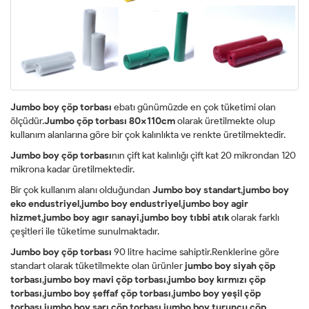
Jumbo boy çöp torbası
ebatı günümüzde en çok tüketimi olan
ölçüdür.
Jumbo çöp torbası 80x110cm
olarak üretilmekte olup
kullanım alanlarına göre bir çok kalınlıkta ve renkte üretilmektedir.
Jumbo boy çöp torbası
nın çift kat kalınlığı çift kat 20 mikrondan 120
mikrona kadar üretilmektedir.
Bir çok kullanım alanı olduğundan
Jumbo boy standart
,
jumbo boy
eko endustriyel
,
jumbo boy endustriyel
,
jumbo boy agir
hizmet
,
jumbo boy agır sanayi
,
jumbo boy tıbbi atık
olarak farklı
çeşitleri ile tüketime sunulmaktadır.
Jumbo boy çöp torbası
90 litre hacime sahiptir.Renklerine göre
standart olarak tüketilmekte olan ürünler
jumbo boy siyah çöp
torbası
,
jumbo boy mavi çöp torbası
,
jumbo boy kırmızı çöp
torbası
,
jumbo boy şeffaf çöp torbası
,
jumbo boy yeşil çöp
torbası
,
jumbo boy sarı çöp torbası
,
jumbo boy turuncu çöp