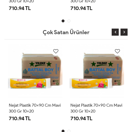
300 Gr 10x20
300 Gr 10x20
710.94 TL
710.94 TL
Çok Satan Ürünler
stik 70x90 Cm Mavi
Nejat Plastik 70x90 Cm Mavi
Nejat Plastik 
0x20
300 Gr 10x20
300 Gr 10x20
TL
710.94 TL
710.94 TL