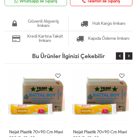
Whatsapp ile Sipariş
Telefon ile Sipariş
Güvenli Alışveriş
Hızlı Kargo İmkanı
İmkanı
Kredi Kartına Taksit
Kapıda Ödeme İmkanı
İmkanı
Bu Ürünler İlginizi Çekebilir
 70x90 Cm Mavi
Nejat Plastik 70x90 Cm Mavi
Nejat Plastik 70x9