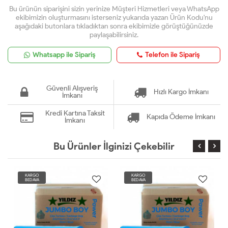
Bu ürünün siparişini sizin yerinize Müşteri Hizmetleri veya WhatsApp
ekibimizin oluşturmasını isterseniz yukarıda yazan Ürün Kodu'nu
aşağıdaki butonlara tıkladıktan sonra ekibimizle görüştüğünüzde
paylaşabilirsiniz.
Whatsapp ile Sipariş
Telefon ile Sipariş
Güvenli Alışveriş
Hızlı Kargo İmkanı
İmkanı
Kredi Kartına Taksit
Kapıda Ödeme İmkanı
İmkanı
Bu Ürünler İlginizi Çekebilir
KARGO
KARGO
BEDAVA
BEDAVA