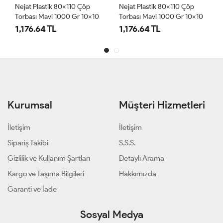
 Plastik 80x110 Çöp
Nejat Plastik 80x110 Çöp
Nejat Pla
ası Mavi 1000 Gr 10x10
Torbası Mavi 1000 Gr 10x10
Torbası M
6.64 TL
1,176.64 TL
1,176.64
Kurumsal
Müşteri Hizmetleri
İletişim
İletişim
Sipariş Takibi
S.S.S.
Gizlilik ve Kullanım Şartları
Detaylı Arama
Kargo ve Taşıma Bilgileri
Hakkımızda
Garanti ve İade
Sosyal Medya