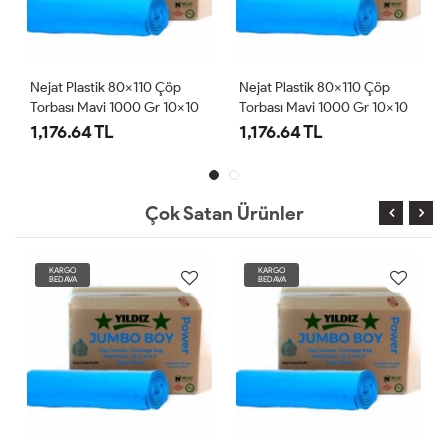
tik 80x110 Çöp
Nejat Plastik 80x110 Çöp
Nejat Plastik 
avi 1000 Gr 10x10
Torbası Mavi 1000 Gr 10x10
Torbası Mavi 1
 TL
1,176.64 TL
1,176.64 TL
Çok Satan Ürünler
RGO
KARGO
KARGO
DAVA
BEDAVA
BEDAVA