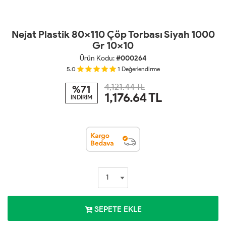
Nejat Plastik 80x110 Çöp Torbası Siyah 1000
Gr 10x10
Ürün Kodu:
#000264
5.0
1
Değerlendirme
4,121.44 TL
%71
1,176.64
TL
İNDİRİM
SEPETE EKLE