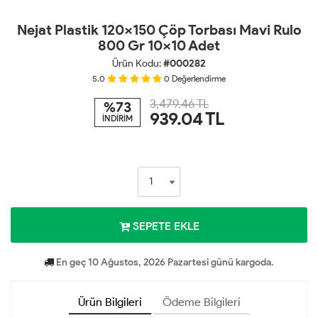
Nejat Plastik 120x150 Çöp Torbası Mavi Rulo
800 Gr 10x10 Adet
Ürün Kodu:
#000282
5.0
0
Değerlendirme
3,479.46 TL
%73
939.04
TL
İNDİRİM
SEPETE EKLE
En geç 10 Ağustos, 2026 Pazartesi günü kargoda.
Ürün Bilgileri
Ödeme Bilgileri