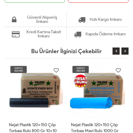
Güvenli Alışveriş
Hızlı Kargo İmkanı
İmkanı
Kredi Kartına Taksit
Kapıda Ödeme İmkanı
İmkanı
Bu Ürünler İlginizi Çekebilir
KARGO
KARGO
BEDAVA
BEDAVA
p
Nejat Plastik 120x150 Çöp
Nejat Plastik 120x150 Çöp
0
Torbası Mavi Rulo 1000 Gr
Torbası Siyah Rulo 1000 Gr