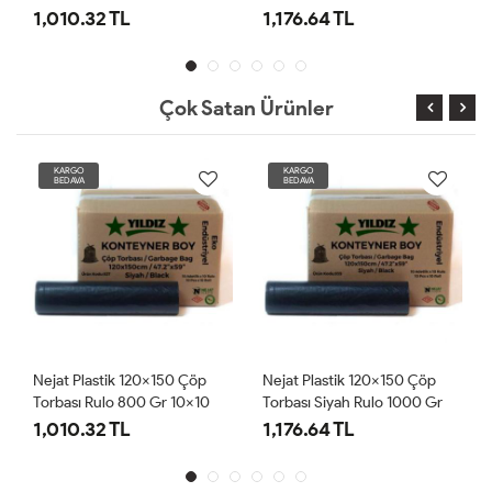
10x10 Adet
10x10 Adet
1,176.64 TL
1,176.64 TL
Çok Satan Ürünler
KARGO
KARGO
BEDAVA
BEDAVA
0 Çöp
Nejat Plastik 120x150 Çöp
Nejat Plastik 120x150 Çöp
10x10
Torbası Siyah Rulo 1000 Gr
Torbası Mavi Rulo 1000 Gr
10x10 Adet
10x10 Adet
1,176.64 TL
1,176.64 TL